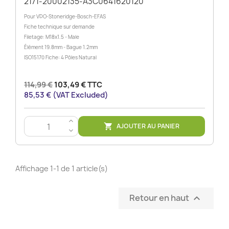
2171-20002135-A3C0641620120
Pour VDO-Stoneridge-Bosch-EFAS
Fiche technique sur demande
Filetage: M18x1.5 - Male
Élément 19.8mm - Bague 1.2mm
ISO15170 Fiche: 4 Pôles Natural
114,99 €
103,49 € TTC
85,53 € (VAT Excluded)
>
AJOUTER AU PANIER

<
Affichage 1-1 de 1 article(s)
Retour en haut
