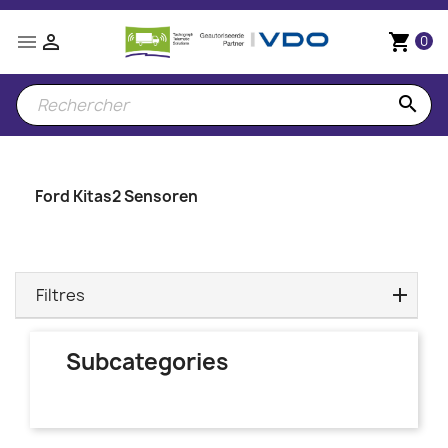


shopping_cart
0
search
Ford Kitas2 Sensoren
Filtres
Subcategories