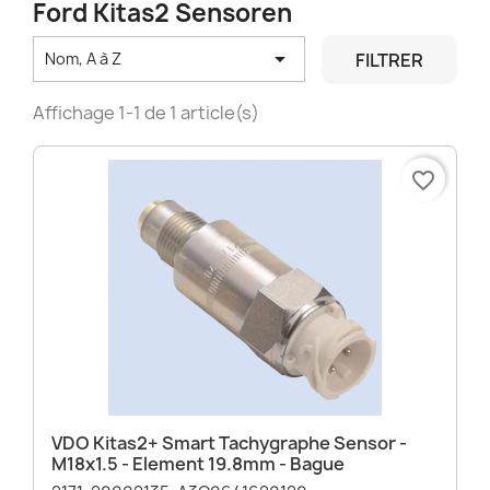
Ford Kitas2 Sensoren

FILTRER
Nom, A à Z
Affichage 1-1 de 1 article(s)
favorite_border
VDO Kitas2+ Smart Tachygraphe Sensor -
M18x1.5 - Element 19.8mm - Bague