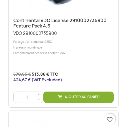
Continental VDO License 2910002735900
Feature Pack 4.6
VDO 2910002735900
Partage d'un compteur DSRC
Impression numérique
Enregistrement des scellés défectueux
570,95 €
513,86 € TTC
424,67 € (VAT Excluded)
>
AJOUTER AU PANIER

<
favorite_border