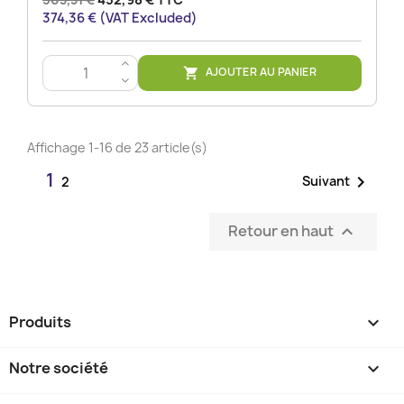
374,36 € (VAT Excluded)
>
AJOUTER AU PANIER

<
Affichage 1-16 de 23 article(s)
1

Suivant
2
Retour en haut

Produits

Notre société
