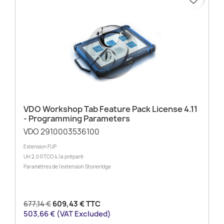
VDO Workshop Tab Feature Pack License 4.11
- Programming Parameters
VDO 2910003536100
Extension FUP
UH 2.0 DTCO 4.1a préparé
Paramètres de l'extension Stoneridge
677,14 €
609,43 € TTC
503,66 € (VAT Excluded)