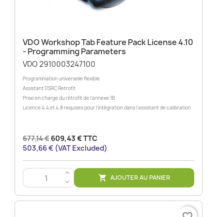
VDO Workshop Tab Feature Pack License 4.10
- Programming Parameters
VDO 2910003247100
Programmation universelle flexible
Assistant DSRC Retrofit
Prise en charge du rétrofit de l'annexe 1B
Licence 4.4 et 4.8 requises pour l'intégration dans l'assistant de calibration
677,14 €
609,43 € TTC
503,66 € (VAT Excluded)
>
AJOUTER AU PANIER

<
favorite_border