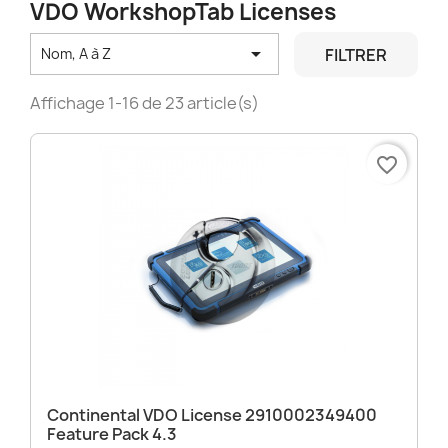
VDO WorkshopTab Licenses

FILTRER
Nom, A à Z
Affichage 1-16 de 23 article(s)
favorite_border
Continental VDO License 2910002349400
Feature Pack 4.3