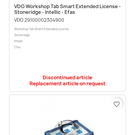
VDO Workshop Tab Smart Extended License -
Stoneridge - Intellic - Efas
VDO 29100002304900
Workshop Tab Smart Extended License
Stoneridge
Intellic
Efas
Discontinued article
Replacement article on request
favorite_border