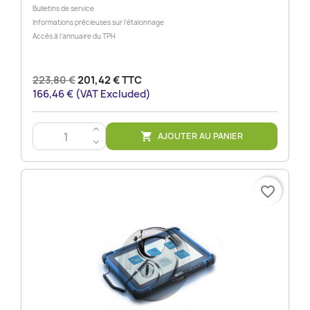
Bulletins de service
Informations précieuses sur l'étalonnage
Accès à l'annuaire du TPH
223,80 €
201,42 € TTC
166,46 € (VAT Excluded)
>
AJOUTER AU PANIER

<
favorite_border