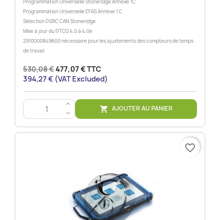
Programmation Universelle Stoneridge Annexe 1C
Programmation Universelle EFAS Annexe 1 C
Sélection DSRC CAN Stoneridge
Mise à jour du DTCO 4.0 à 4.0e
2910000849600 nécessaire pour les ajustements des compteurs de temps
de travail
530,08 €
477,07 € TTC
394,27 € (VAT Excluded)
>
AJOUTER AU PANIER

<
favorite_border