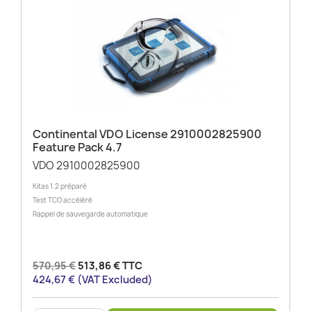
Continental VDO License 2910002825900
Feature Pack 4.7
VDO 2910002825900
Kitas 1.2 préparé
Test TCO accéléré
Rappel de sauvegarde automatique
570,95 €
513,86 € TTC
424,67 € (VAT Excluded)