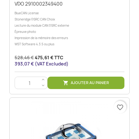
VDO 2910002349400
BlueCAN License
Stoneridge DSRC CAN Choix
Lecture du module CAN DSRC externe
Épreuve photo
Impression de la mémoire des erreurs
WST Software 4.3.5 ou plus
528,46 €
475,61 € TTC
393,07 € (VAT Excluded)
>
AJOUTER AU PANIER

<
favorite_border