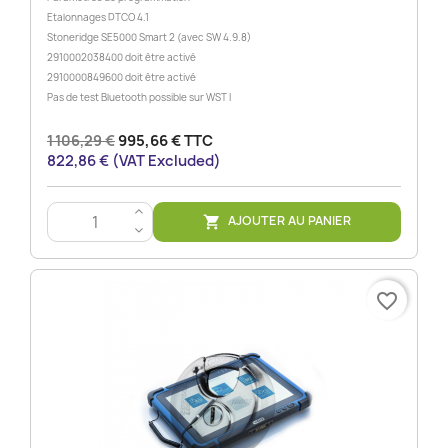
Etalonnages DTCO 4.1
Stoneridge SE5000 Smart 2 (avec SW 4.9.8)
2910002038400 doit être activé
2910000849600 doit être activé
Pas de test Bluetooth possible sur WST I
1 106,29 €
995,66 € TTC
822,86 € (VAT Excluded)
>
AJOUTER AU PANIER

<
favorite_border