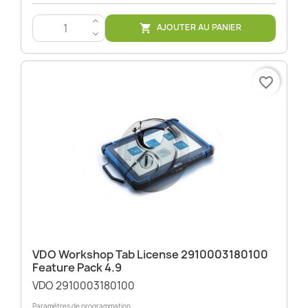
>
AJOUTER AU PANIER

<
favorite_border
VDO Workshop Tab License 2910003180100
Feature Pack 4.9
VDO 2910003180100
Paramètres de programmation