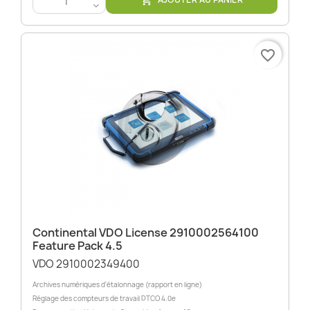

<
favorite_border
Continental VDO License 2910002564100
Feature Pack 4.5
VDO 2910002349400
Archives numériques d'étalonnage (rapport en ligne)
Réglage des compteurs de travail DTCO 4.0e