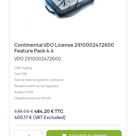
Continental VDO License 2910002472600
Feature Pack 4.4
VDO 2910002472600
CAN-logging
Test CAN
Test de téléchargement à distance
Remplacement du tachygraphe
Support EFAS
Obligatoire pour le rétrofit
538,00 €
484,20 € TTC
400,17 € (VAT Excluded)
>
AJOUTER AU PANIER