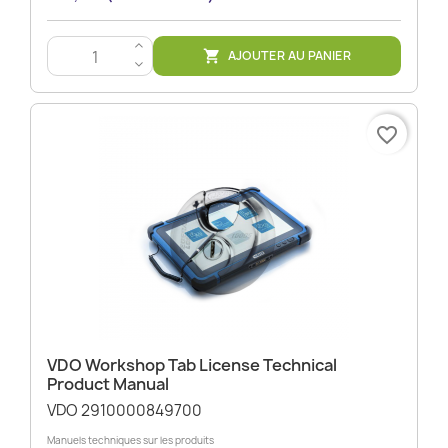
>
AJOUTER AU PANIER

<
favorite_border
VDO Workshop Tab License Technical
Product Manual
VDO 2910000849700
Manuels techniques sur les produits