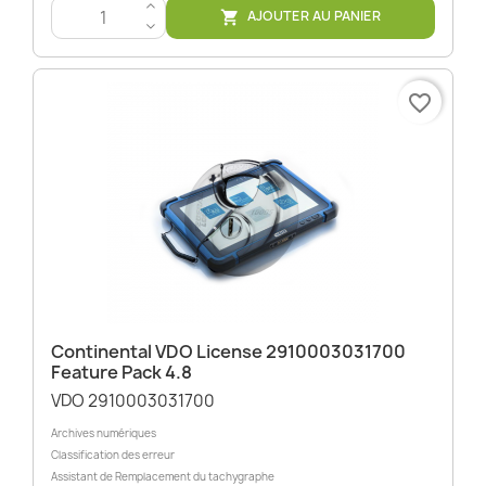
>
AJOUTER AU PANIER

<
favorite_border
Continental VDO License 2910003031700
Feature Pack 4.8
VDO 2910003031700
Archives numériques
Classification des erreur
Assistant de Remplacement du tachygraphe