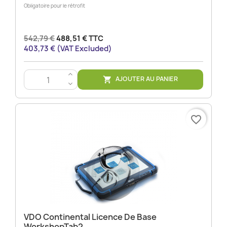
Obligatoire pour le rétrofit
542,79 €
488,51 € TTC
403,73 € (VAT Excluded)
>
AJOUTER AU PANIER

<
favorite_border
VDO Continental Licence De Base
WorkshopTab2